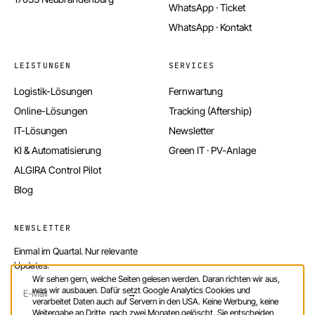
WhatsApp · Ticket
WhatsApp · Kontakt
LEISTUNGEN
SERVICES
Logistik-Lösungen
Fernwartung
Online-Lösungen
Tracking (Aftership)
IT-Lösungen
Newsletter
KI & Automatisierung
Green IT · PV-Anlage
ALGIRA Control Pilot
Blog
NEWSLETTER
Einmal im Quartal. Nur relevante
Updates.
Wir sehen gern, welche Seiten gelesen werden. Daran richten wir aus,
was wir ausbauen. Dafür setzt Google Analytics Cookies und
→
verarbeitet Daten auch auf Servern in den USA. Keine Werbung, keine
Weitergabe an Dritte, nach zwei Monaten gelöscht. Sie entscheiden