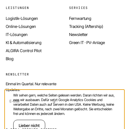
LEISTUNGEN
SERVICES
Logistik-Lösungen
Fernwartung
Online-Lösungen
Tracking (Aftership)
IT-Lösungen
Newsletter
KI & Automatisierung
Green IT · PV-Anlage
ALGIRA Control Pilot
Blog
NEWSLETTER
Einmal im Quartal. Nur relevante
Updates.
Wir sehen gern, welche Seiten gelesen werden. Daran richten wir aus,
was wir ausbauen. Dafür setzt Google Analytics Cookies und
→
verarbeitet Daten auch auf Servern in den USA. Keine Werbung, keine
Weitergabe an Dritte, nach zwei Monaten gelöscht. Sie entscheiden
frei und können es jederzeit ändern.
Lieber nicht
Einverstanden