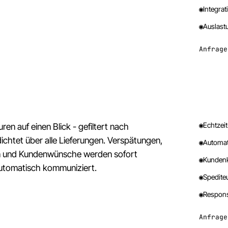
◉
Integra
◉
Auslast
Anfrage
◉
Echtzei
uren auf einen Blick - gefiltert nach
dichtet über alle Lieferungen. Verspätungen,
◉
Automat
 und Kundenwünsche werden sofort
◉
Kundenk
automatisch kommuniziert.
◉
Spedite
◉
Respons
Anfrage