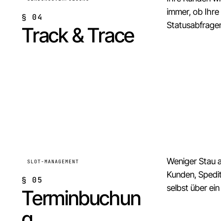
immer, ob Ihre
§
04
Statusabfrage
Track & Trace
Weniger Stau a
SLOT-MANAGEMENT
Kunden, Spedit
§
05
selbst über ein
Terminbuchun
g