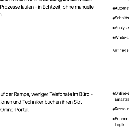
 Prozesse laufen - in Echtzeit, ohne manuelle
◉
Automat
n.
◉
Schnitts
◉
Analyse-
◉
White-La
Anfrage
◉
Online-
uf der Rampe, weniger Telefonate im Büro -
Einsätz
ionen und Techniker buchen ihren Slot
◉
Ressour
 Online-Portal.
◉
Erinner
Logik