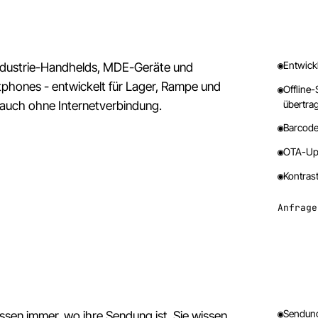
◉
Entwick
Industrie-Handhelds, MDE-Geräte und
phones - entwickelt für Lager, Rampe und
◉
Offline-
auch ohne Internetverbindung.
übertra
◉
Barcode
◉
OTA-Upd
◉
Kontrast
Anfrage
◉
Sendung
ssen immer, wo ihre Sendung ist. Sie wissen