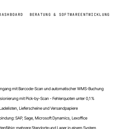
DASHBOARD
BERATUNG & SOFTWAREENTWICKLUNG
ngang mit Barcode-Scan und automatischer WMS-Buchung
ionierung mit Pick-by-Scan - Fehlerquoten unter 0,1 %
 Ladelisten, Lieferscheine und Versandpapiere
indung: SAP, Sage, Microsoft Dynamics, Lexoffice
enfähig: mehrere Standorte und Lager in einem System