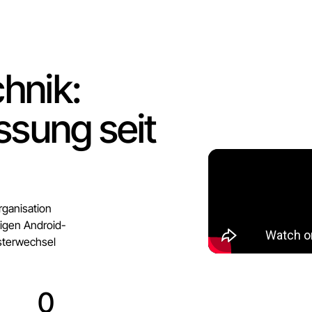
hnik:
ssung seit
rganisation
igen Android-
isterwechsel
0