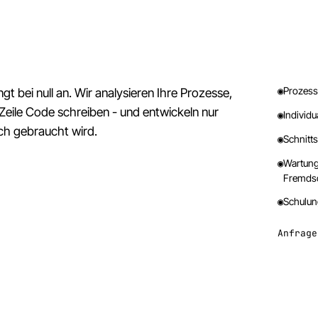
◉
Prozess
ngt bei null an. Wir analysieren Ihre Prozesse,
 Zeile Code schreiben - und entwickeln nur
◉
Individu
ich gebraucht wird.
◉
Schnitt
◉
Wartung
Fremdso
◉
Schulun
Anfrage