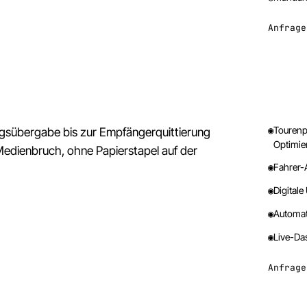
Anfrage
◉
Tourenp
gsübergabe bis zur Empfängerquittierung
Optimie
 Medienbruch, ohne Papierstapel auf der
◉
Fahrer-A
◉
Digitale
◉
Automat
◉
Live-Das
Anfrage