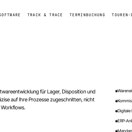
SOFTWARE
TRACK & TRACE
TERMINBUCHUNG
TOUREN-
◉
Warenei
oftwareentwicklung für Lager, Disposition und
äzise auf Ihre Prozesse zugeschnitten, nicht
◉
Kommiss
 Workflows.
◉
Digitale
◉
ERP-Anb
◉
Mandant