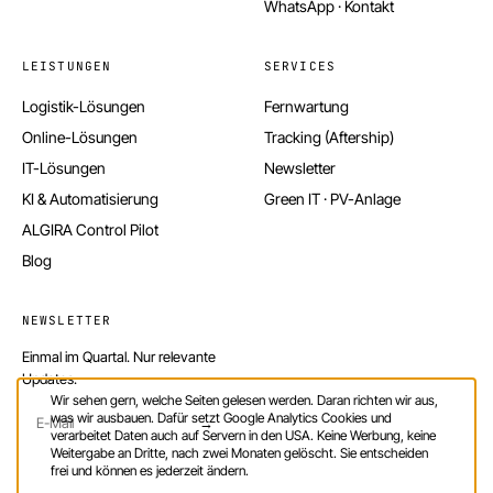
WhatsApp · Kontakt
LEISTUNGEN
SERVICES
Logistik-Lösungen
Fernwartung
Online-Lösungen
Tracking (Aftership)
IT-Lösungen
Newsletter
KI & Automatisierung
Green IT · PV-Anlage
ALGIRA Control Pilot
Blog
NEWSLETTER
Einmal im Quartal. Nur relevante
Updates.
Wir sehen gern, welche Seiten gelesen werden. Daran richten wir aus,
was wir ausbauen. Dafür setzt Google Analytics Cookies und
→
verarbeitet Daten auch auf Servern in den USA. Keine Werbung, keine
Weitergabe an Dritte, nach zwei Monaten gelöscht. Sie entscheiden
frei und können es jederzeit ändern.