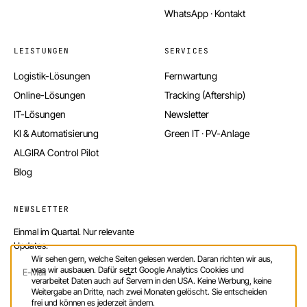
WhatsApp · Kontakt
LEISTUNGEN
SERVICES
Logistik-Lösungen
Fernwartung
Online-Lösungen
Tracking (Aftership)
IT-Lösungen
Newsletter
KI & Automatisierung
Green IT · PV-Anlage
ALGIRA Control Pilot
Blog
NEWSLETTER
Einmal im Quartal. Nur relevante
Updates.
Wir sehen gern, welche Seiten gelesen werden. Daran richten wir aus,
was wir ausbauen. Dafür setzt Google Analytics Cookies und
→
verarbeitet Daten auch auf Servern in den USA. Keine Werbung, keine
Weitergabe an Dritte, nach zwei Monaten gelöscht. Sie entscheiden
frei und können es jederzeit ändern.