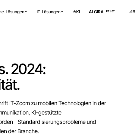
ine-Lösungen
IT-Lösungen
KI
ALGIRA
B
PILOT
s. 2024:
tät.
rift IT-Zoom zu mobilen Technologien in der
ommunikation, KI-gestützte
worden - Standardisierungsprobleme und
len der Branche.