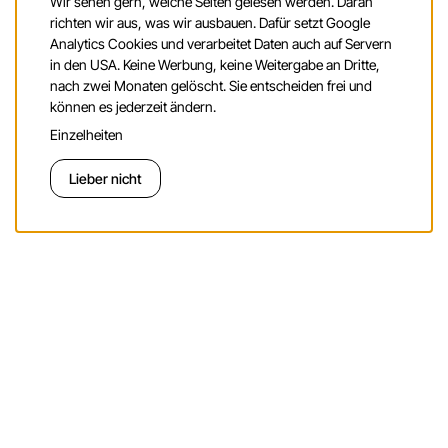
Wir sehen gern, welche Seiten gelesen werden. Daran
richten wir aus, was wir ausbauen. Dafür setzt Google
Analytics Cookies und verarbeitet Daten auch auf Servern
in den USA. Keine Werbung, keine Weitergabe an Dritte,
nach zwei Monaten gelöscht. Sie entscheiden frei und
können es jederzeit ändern.
Einzelheiten
Lieber nicht
Einverstanden
ALGIRA PILOT
Vorgänge unter Kontrolle.
Aus E-Mails, Listen und Exporten erkennt ALGIRA, was wichtig
wird - mit Freigabe und Nachprüfung. Entscheidungen bleiben
bei Ihnen.
Mehr erfahren
→